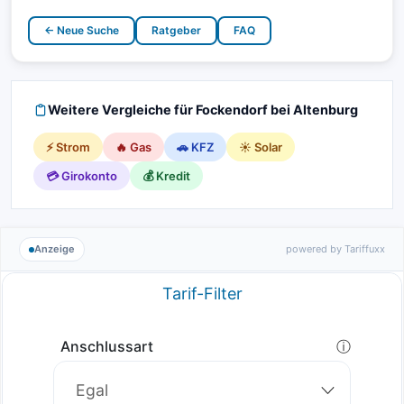
← Neue Suche
Ratgeber
FAQ
Weitere Vergleiche für Fockendorf bei Altenburg
⚡ Strom
🔥 Gas
🚗 KFZ
☀️ Solar
💳 Girokonto
💰 Kredit
Anzeige
powered by Tariffuxx