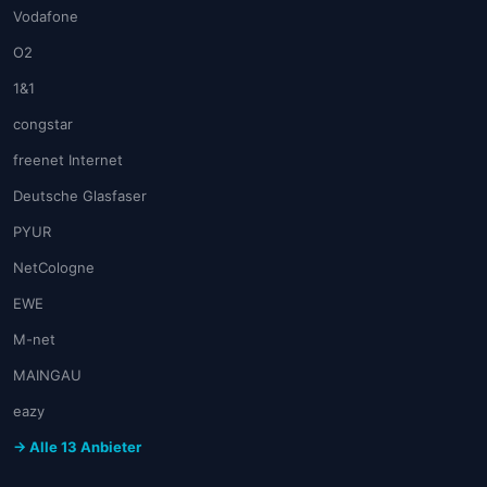
Vodafone
O2
1&1
congstar
freenet Internet
Deutsche Glasfaser
PYUR
NetCologne
EWE
M-net
MAINGAU
eazy
→ Alle 13 Anbieter