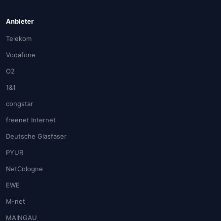
Anbieter
Telekom
Vodafone
O2
1&1
congstar
freenet Internet
Deutsche Glasfaser
PYUR
NetCologne
EWE
M-net
MAINGAU