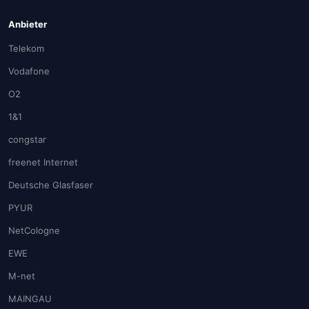
Anbieter
Telekom
Vodafone
O2
1&1
congstar
freenet Internet
Deutsche Glasfaser
PYUR
NetCologne
EWE
M-net
MAINGAU