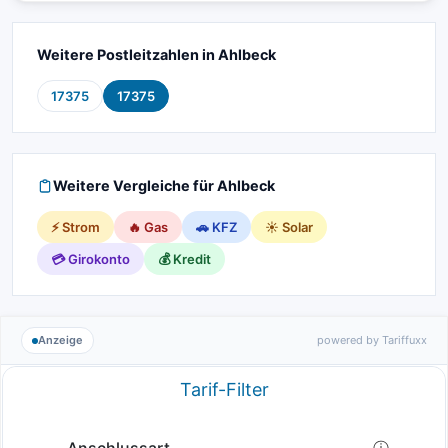
Weitere Postleitzahlen in Ahlbeck
17375
17375
Weitere Vergleiche für Ahlbeck
⚡ Strom
🔥 Gas
🚗 KFZ
☀️ Solar
💳 Girokonto
💰 Kredit
Anzeige
powered by Tariffuxx