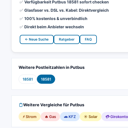
✅
Verfügbarkeit Putbus 18581 sofort checken
✅
Glasfaser vs. DSL vs. Kabel: Direktvergleich
✅
100% kostenlos & unverbindlich
✅
Direkt beim Anbieter wechseln
← Neue Suche
Ratgeber
FAQ
Weitere Postleitzahlen in Putbus
18581
18581
Weitere Vergleiche für Putbus
⚡ Strom
🔥 Gas
🚗 KFZ
☀️ Solar
💳 Girokonto