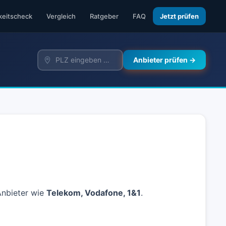
keitscheck
Vergleich
Ratgeber
FAQ
Jetzt prüfen
Anbieter prüfen →
 Anbieter wie
Telekom, Vodafone, 1&1
.