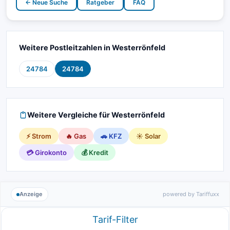
← Neue Suche
Ratgeber
FAQ
Weitere Postleitzahlen in Westerrönfeld
24784
24784
Weitere Vergleiche für Westerrönfeld
⚡ Strom
🔥 Gas
🚗 KFZ
☀️ Solar
💳 Girokonto
💰 Kredit
Anzeige
powered by Tariffuxx