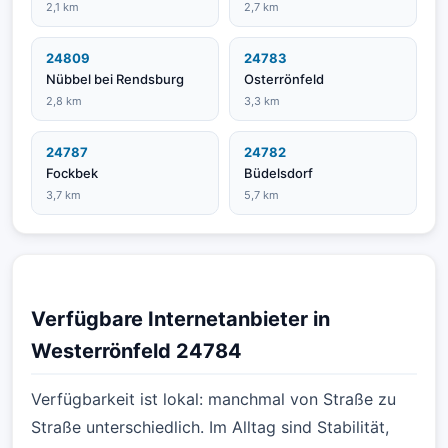
2,1 km
2,7 km
24809
24783
Nübbel bei Rendsburg
Osterrönfeld
2,8 km
3,3 km
24787
24782
Fockbek
Büdelsdorf
3,7 km
5,7 km
Verfügbare Internetanbieter in
Westerrönfeld 24784
Verfügbarkeit ist lokal: manchmal von Straße zu
Straße unterschiedlich. Im Alltag sind Stabilität,