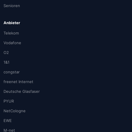
Senioren
Anbieter
Telekom
Vodafone
O2
1&1
congstar
freenet Internet
Deutsche Glasfaser
PYUR
NetCologne
EWE
M-net