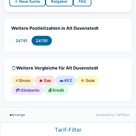
← Neue Suche
Ratgeber
FAQ
Weitere Postleitzahlen in Alt Duvenstedt
24791
24791
Weitere Vergleiche für Alt Duvenstedt
⚡ Strom
🔥 Gas
🚗 KFZ
☀️ Solar
💳 Girokonto
💰 Kredit
Anzeige
powered by Tariffuxx