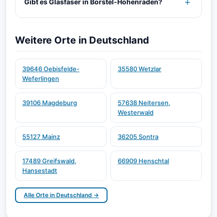
Gibt es Glasfaser in Borstel-Hohenraden?
Weitere Orte in Deutschland
39646 Oebisfelde-
35580 Wetzlar
Weferlingen
39106 Magdeburg
57638 Neitersen,
Westerwald
55127 Mainz
36205 Sontra
17489 Greifswald,
66909 Henschtal
Hansestadt
Alle Orte in Deutschland →