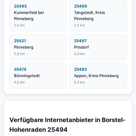
25495
25499
Kummerfeld bei
Tangstedt, Kreis
Pinneberg
Pinneberg
2,0 km
2,2 km
25421
25497
Pinneberg
Prisdorf
2,9 km
4,4 km
25474
25482
Bönningstedt
Appen, Kreis Pinneberg
4,5 km
5,4 km
Verfügbare Internetanbieter in Borstel-
Hohenraden 25494