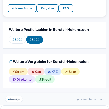
← Neue Suche
Ratgeber
FAQ
Weitere Postleitzahlen in Borstel-Hohenraden
25494
25494
Weitere Vergleiche für Borstel-Hohenraden
⚡ Strom
🔥 Gas
🚗 KFZ
☀️ Solar
💳 Girokonto
💰 Kredit
Anzeige
powered by Tariffuxx