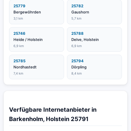
25779
25782
Bergewöhrden
Gaushorn
3,1 km
5,7 km
25746
25788
Heide / Holstein
Delve, Holstein
6,9 km
6,9 km
25785
25794
Nordhastedt
Dörpling
7,4 km
8,4 km
Verfügbare Internetanbieter in
Barkenholm, Holstein 25791