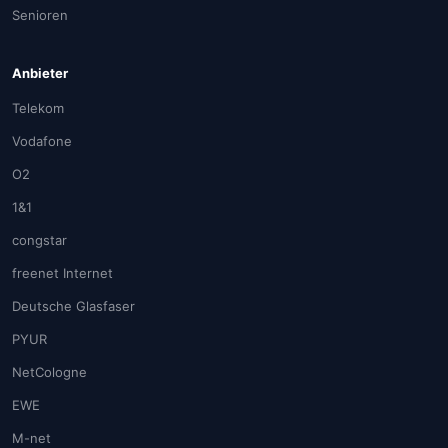
Senioren
Anbieter
Telekom
Vodafone
O2
1&1
congstar
freenet Internet
Deutsche Glasfaser
PYUR
NetCologne
EWE
M-net