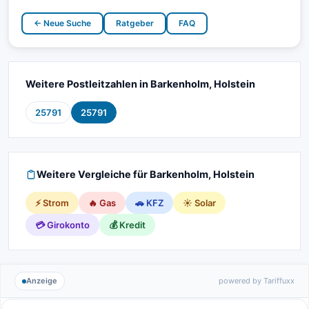
← Neue Suche
Ratgeber
FAQ
Weitere Postleitzahlen in Barkenholm, Holstein
25791
25791
Weitere Vergleiche für Barkenholm, Holstein
⚡ Strom
🔥 Gas
🚗 KFZ
☀️ Solar
💳 Girokonto
💰 Kredit
Anzeige
powered by Tariffuxx