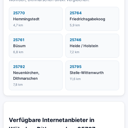
25770
25764
Hemmingstedt
Friedrichsgabekoog
4,7 km
5,9 km
25761
25746
Büsum
Heide / Holstein
6,8 km
7,2 km
25792
25795
Neuenkirchen,
Stelle-Wittenwurth
Dithmarschen
11,6 km
7,8 km
Verfügbare Internetanbieter in