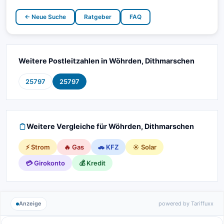
← Neue Suche
Ratgeber
FAQ
Weitere Postleitzahlen in Wöhrden, Dithmarschen
25797
25797
Weitere Vergleiche für Wöhrden, Dithmarschen
⚡ Strom
🔥 Gas
🚗 KFZ
☀️ Solar
💳 Girokonto
💰 Kredit
Anzeige
powered by Tariffuxx