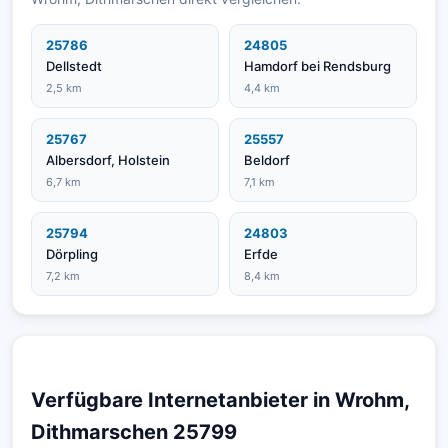
25786
24805
Dellstedt
Hamdorf bei Rendsburg
2,5 km
4,4 km
25767
25557
Albersdorf, Holstein
Beldorf
6,7 km
7,1 km
25794
24803
Dörpling
Erfde
7,2 km
8,4 km
Verfügbare Internetanbieter in Wrohm,
Dithmarschen 25799