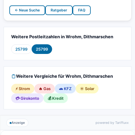
← Neue Suche
Ratgeber
FAQ
Weitere Postleitzahlen in Wrohm, Dithmarschen
25799
25799
Weitere Vergleiche für Wrohm, Dithmarschen
⚡ Strom
🔥 Gas
🚗 KFZ
☀️ Solar
💳 Girokonto
💰 Kredit
Anzeige
powered by Tariffuxx