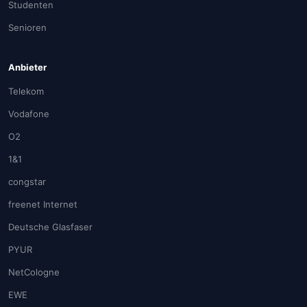
Studenten
Senioren
Anbieter
Telekom
Vodafone
O2
1&1
congstar
freenet Internet
Deutsche Glasfaser
PYUR
NetCologne
EWE