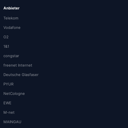
Anbieter
Telekom
Vodafone
O2
1&1
congstar
freenet Internet
Deutsche Glasfaser
PYUR
NetCologne
EWE
M-net
MAINGAU