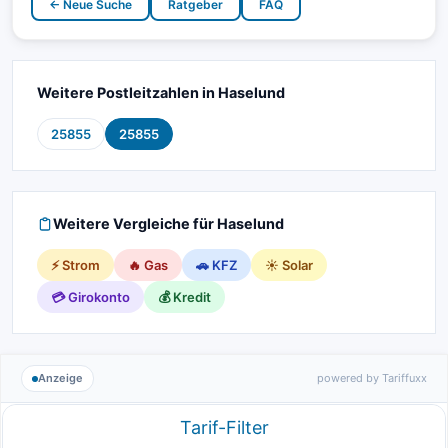
← Neue Suche
Ratgeber
FAQ
Weitere Postleitzahlen in Haselund
25855
25855
Weitere Vergleiche für Haselund
⚡ Strom
🔥 Gas
🚗 KFZ
☀️ Solar
💳 Girokonto
💰 Kredit
Anzeige
powered by Tariffuxx