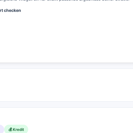
rt checken
💰 Kredit