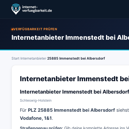
VERFÜGBARKEIT PRÜFEN
Internetanbieter Immenstedt bei Alb
Start
›
Internetanbieter
›
25885 Immenstedt bei Albersdorf
Internetanbieter Immenstedt be
Internetanbieter Immenstedt bei Albersdor
Schleswig-Holstein
Für
PLZ 25885 Immenstedt bei Albersdorf
siehst
Vodafone, 1&1
.
Straßengenau prüfen:
Gib deine komplette Adresse ins V