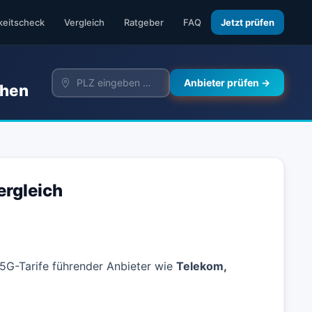
keitscheck
Vergleich
Ratgeber
FAQ
Jetzt prüfen
Anbieter prüfen →
chen
ergleich
E/5G-Tarife führender Anbieter wie
Telekom,