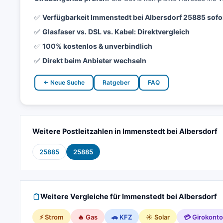
✅
Verfügbarkeit Immenstedt bei Albersdorf 25885 sofo
✅
Glasfaser vs. DSL vs. Kabel: Direktvergleich
✅
100% kostenlos & unverbindlich
✅
Direkt beim Anbieter wechseln
← Neue Suche
Ratgeber
FAQ
Weitere Postleitzahlen in Immenstedt bei Albersdorf
25885
25885
Weitere Vergleiche für Immenstedt bei Albersdorf
⚡ Strom
🔥 Gas
🚗 KFZ
☀️ Solar
💳 Girokonto