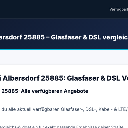
Verfügbar
ersdorf 25885 – Glasfaser & DSL verglei
i Albersdorf 25885: Glasfaser & DSL V
f 25885: Alle verfügbaren Angebote
 du alle aktuell verfügbaren Glasfaser-, DSL-, Kabel- & LT
ergleichs-Widget ein für exakt passende Ergebnisse deiner Straße.