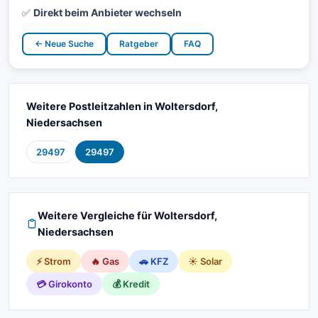
✅
Direkt beim Anbieter wechseln
← Neue Suche
Ratgeber
FAQ
Weitere Postleitzahlen in Woltersdorf,
Niedersachsen
29497
29497
Weitere Vergleiche für Woltersdorf,
Niedersachsen
⚡ Strom
🔥 Gas
🚗 KFZ
☀️ Solar
💳 Girokonto
💰 Kredit