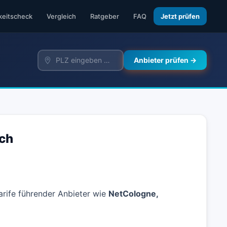
keitscheck
Vergleich
Ratgeber
FAQ
Jetzt prüfen
Anbieter prüfen →
ich
arife führender Anbieter wie
NetCologne,