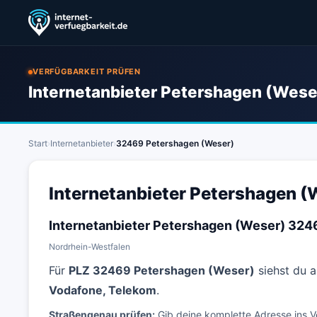
VERFÜGBARKEIT PRÜFEN
Internetanbieter Petershagen (Weser
Start
›
Internetanbieter
›
32469 Petershagen (Weser)
Internetanbieter Petershagen (
Internetanbieter Petershagen (Weser) 324
Nordrhein-Westfalen
Für
PLZ 32469 Petershagen (Weser)
siehst du a
Vodafone, Telekom
.
Straßengenau prüfen:
Gib deine komplette Adresse ins V