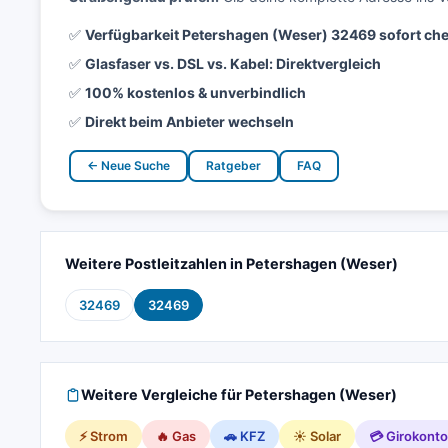
✅
Verfügbarkeit Petershagen (Weser) 32469 sofort ch
✅
Glasfaser vs. DSL vs. Kabel: Direktvergleich
✅
100% kostenlos & unverbindlich
✅
Direkt beim Anbieter wechseln
← Neue Suche
Ratgeber
FAQ
Weitere Postleitzahlen in Petershagen (Weser)
32469
32469
Weitere Vergleiche für Petershagen (Weser)
⚡ Strom
🔥 Gas
🚗 KFZ
☀️ Solar
💳 Girokonto