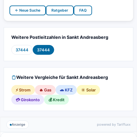
← Neue Suche
Ratgeber
FAQ
Weitere Postleitzahlen in Sankt Andreasberg
37444
37444
Weitere Vergleiche für Sankt Andreasberg
⚡ Strom
🔥 Gas
🚗 KFZ
☀️ Solar
💳 Girokonto
💰 Kredit
Anzeige
powered by Tariffuxx