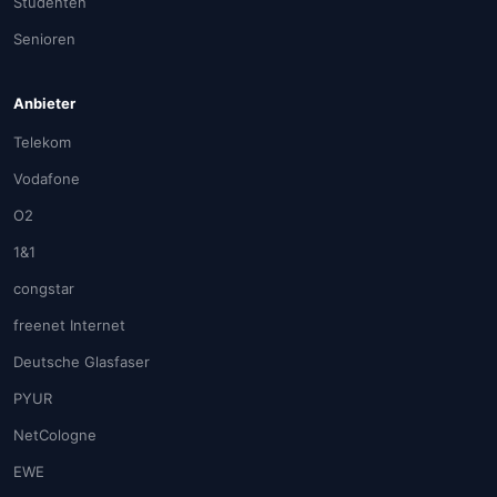
Studenten
Senioren
Anbieter
Telekom
Vodafone
O2
1&1
congstar
freenet Internet
Deutsche Glasfaser
PYUR
NetCologne
EWE