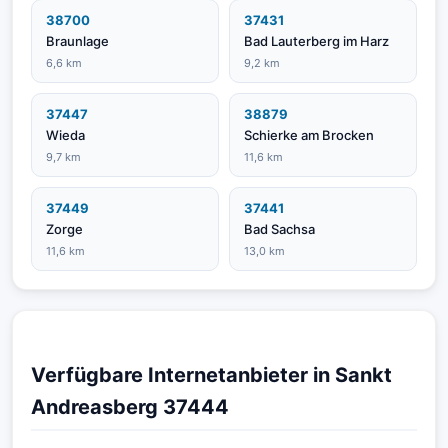
38700
37431
Braunlage
Bad Lauterberg im Harz
6,6 km
9,2 km
37447
38879
Wieda
Schierke am Brocken
9,7 km
11,6 km
37449
37441
Zorge
Bad Sachsa
11,6 km
13,0 km
Verfügbare Internetanbieter in Sankt
Andreasberg 37444