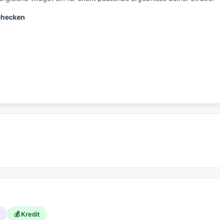
 checken
💰 Kredit