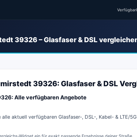
Verfügbar
tedt 39326 – Glasfaser & DSL vergleiche
lmirstedt 39326: Glasfaser & DSL Verg
9326: Alle verfügbaren Angebote
 alle aktuell verfügbaren Glasfaser-, DSL-, Kabel- & LTE/5
ergleichs-Widget ein für exakt passende Ergebnisse deiner Straße.