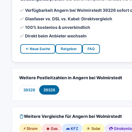
✅
Verfügbarkeit Angern bei Wolmirstedt 39326 sofort
✅
Glasfaser vs. DSL vs. Kabel: Direktvergleich
✅
100% kostenlos & unverbindlich
✅
Direkt beim Anbieter wechseln
← Neue Suche
Ratgeber
FAQ
Weitere Postleitzahlen in Angern bei Wolmirstedt
39326
39326
Weitere Vergleiche für Angern bei Wolmirstedt
⚡ Strom
🔥 Gas
🚗 KFZ
☀️ Solar
💳 Girokonto