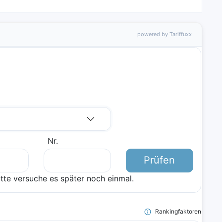
powered by Tariffuxx