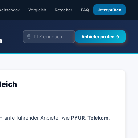
keitscheck
Vergleich
Ratgeber
FAQ
Jetzt prüfen
Anbieter prüfen →
n
leich
G-Tarife führender Anbieter wie
PYUR, Telekom,