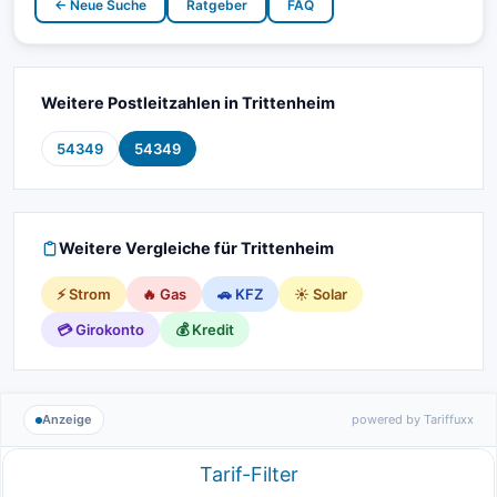
← Neue Suche
Ratgeber
FAQ
Weitere Postleitzahlen in Trittenheim
54349
54349
Weitere Vergleiche für Trittenheim
⚡ Strom
🔥 Gas
🚗 KFZ
☀️ Solar
💳 Girokonto
💰 Kredit
Anzeige
powered by Tariffuxx