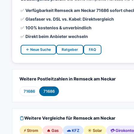
✅
Verfügbarkeit Remseck am Neckar 71686 sofort chec
✅
Glasfaser vs. DSL vs. Kabel: Direktvergleich
✅
100% kostenlos & unverbindlich
✅
Direkt beim Anbieter wechseln
← Neue Suche
Ratgeber
FAQ
Weitere Postleitzahlen in Remseck am Neckar
71686
71686
Weitere Vergleiche für Remseck am Neckar
⚡ Strom
🔥 Gas
🚗 KFZ
☀️ Solar
💳 Girokonto