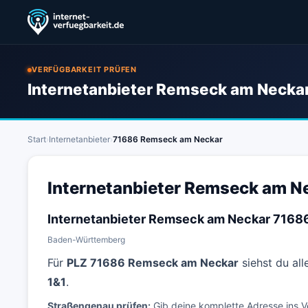
VERFÜGBARKEIT PRÜFEN
Internetanbieter Remseck am Neckar
Start
›
Internetanbieter
›
71686 Remseck am Neckar
Internetanbieter Remseck am Ne
Internetanbieter Remseck am Neckar 71686
Baden-Württemberg
Für
PLZ 71686 Remseck am Neckar
siehst du all
1&1
.
Straßengenau prüfen:
Gib deine komplette Adresse ins V