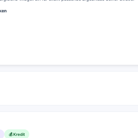
ken
💰 Kredit