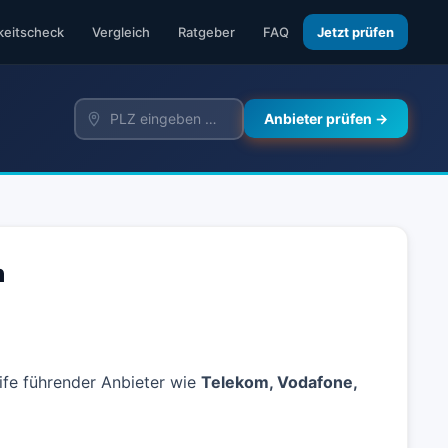
keitscheck
Vergleich
Ratgeber
FAQ
Jetzt prüfen
Anbieter prüfen →
h
rife führender Anbieter wie
Telekom, Vodafone,