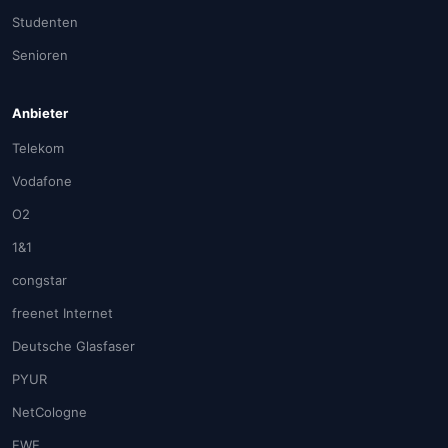
Studenten
Senioren
Anbieter
Telekom
Vodafone
O2
1&1
congstar
freenet Internet
Deutsche Glasfaser
PYUR
NetCologne
EWE