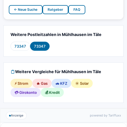
← Neue Suche
Ratgeber
FAQ
Weitere Postleitzahlen in Mühlhausen im Täle
73347
73347
Weitere Vergleiche für Mühlhausen im Täle
⚡ Strom
🔥 Gas
🚗 KFZ
☀️ Solar
💳 Girokonto
💰 Kredit
Anzeige
powered by Tariffuxx