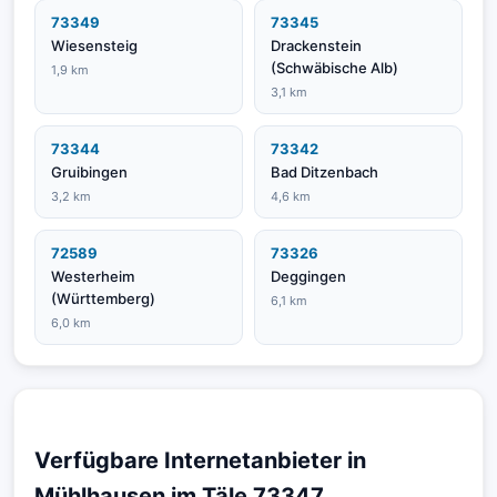
73349
73345
Wiesensteig
Drackenstein
(Schwäbische Alb)
1,9 km
3,1 km
73344
73342
Gruibingen
Bad Ditzenbach
3,2 km
4,6 km
72589
73326
Westerheim
Deggingen
(Württemberg)
6,1 km
6,0 km
Verfügbare Internetanbieter in
Mühlhausen im Täle 73347