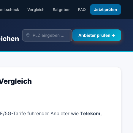
keitscheck
Vergleich
Ratgeber
FAQ
Jetzt prüfen
Anbieter prüfen →
eichen
Vergleich
LTE/5G-Tarife führender Anbieter wie
Telekom,