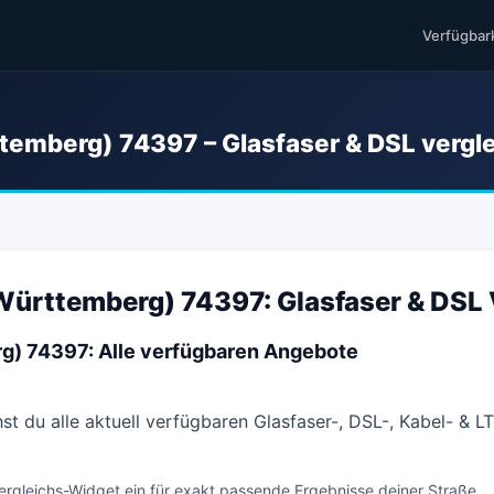
Verfügbar
temberg) 74397 – Glasfaser & DSL vergl
(Württemberg) 74397: Glasfaser & DSL 
rg) 74397: Alle verfügbaren Angebote
st du alle aktuell verfügbaren Glasfaser-, DSL-, Kabel- & 
ergleichs-Widget ein für exakt passende Ergebnisse deiner Straße.