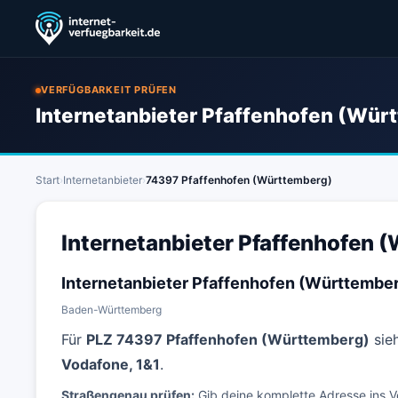
VERFÜGBARKEIT PRÜFEN
Internetanbieter Pfaffenhofen (Würt
Start
›
Internetanbieter
›
74397 Pfaffenhofen (Württemberg)
Internetanbieter Pfaffenhofen 
Internetanbieter Pfaffenhofen (Württembe
Baden-Württemberg
Für
PLZ 74397 Pfaffenhofen (Württemberg)
sieh
Vodafone, 1&1
.
Straßengenau prüfen:
Gib deine komplette Adresse ins V