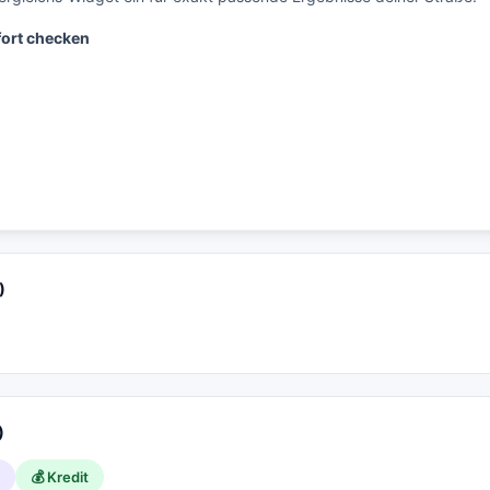
fort checken
)
)
💰 Kredit