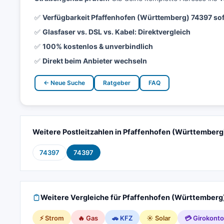
✅
Verfügbarkeit Pfaffenhofen (Württemberg) 74397 so
✅
Glasfaser vs. DSL vs. Kabel: Direktvergleich
✅
100% kostenlos & unverbindlich
✅
Direkt beim Anbieter wechseln
← Neue Suche
Ratgeber
FAQ
Weitere Postleitzahlen in Pfaffenhofen (Württemberg
74397
74397
Weitere Vergleiche für Pfaffenhofen (Württemberg
⚡ Strom
🔥 Gas
🚗 KFZ
☀️ Solar
💳 Girokonto