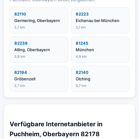
82110
82223
Germering, Oberbayern
Eichenau bei München
2,7 km
3,1 km
82239
81245
Alling, Oberbayern
München
3,8 km
4,9 km
82194
82140
Gröbenzell
Olching
5,7 km
5,7 km
Verfügbare Internetanbieter in
Puchheim, Oberbayern 82178