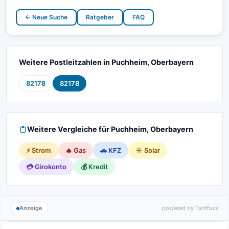
← Neue Suche
Ratgeber
FAQ
Weitere Postleitzahlen in Puchheim, Oberbayern
82178
82178
Weitere Vergleiche für Puchheim, Oberbayern
⚡ Strom
🔥 Gas
🚗 KFZ
☀️ Solar
💳 Girokonto
💰 Kredit
Anzeige
powered by Tariffuxx