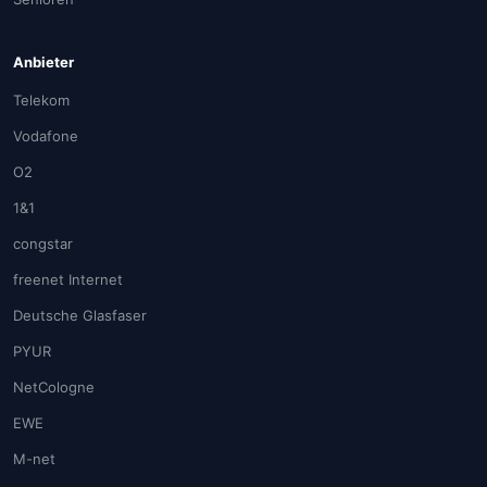
Anbieter
Telekom
Vodafone
O2
1&1
congstar
freenet Internet
Deutsche Glasfaser
PYUR
NetCologne
EWE
M-net