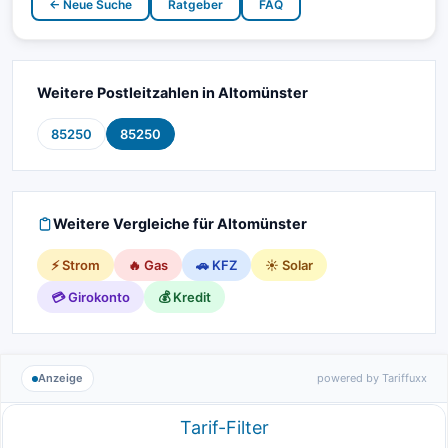
← Neue Suche
Ratgeber
FAQ
Weitere Postleitzahlen in Altomünster
85250
85250
Weitere Vergleiche für Altomünster
⚡ Strom
🔥 Gas
🚗 KFZ
☀️ Solar
💳 Girokonto
💰 Kredit
Anzeige
powered by Tariffuxx