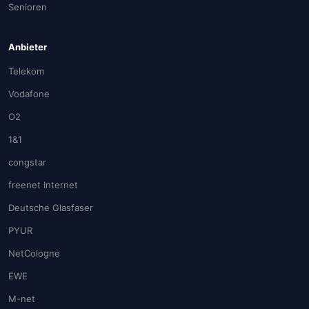
Senioren
Anbieter
Telekom
Vodafone
O2
1&1
congstar
freenet Internet
Deutsche Glasfaser
PYUR
NetCologne
EWE
M-net