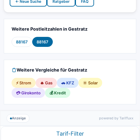
← Neue Suche
Ratgeber
FAQ
Weitere Postleitzahlen in Gestratz
88167
88167
Weitere Vergleiche für Gestratz
⚡ Strom
🔥 Gas
🚗 KFZ
☀️ Solar
💳 Girokonto
💰 Kredit
Anzeige
powered by Tariffuxx