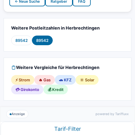
← Neue Suche
Ratgeber
FAQ
Weitere Postleitzahlen in Herbrechtingen
89542
89542
Weitere Vergleiche für Herbrechtingen
⚡ Strom
🔥 Gas
🚗 KFZ
☀️ Solar
💳 Girokonto
💰 Kredit
Anzeige
powered by Tariffuxx