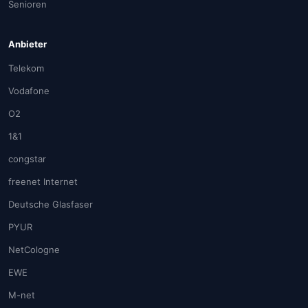
Senioren
Anbieter
Telekom
Vodafone
O2
1&1
congstar
freenet Internet
Deutsche Glasfaser
PYUR
NetCologne
EWE
M-net