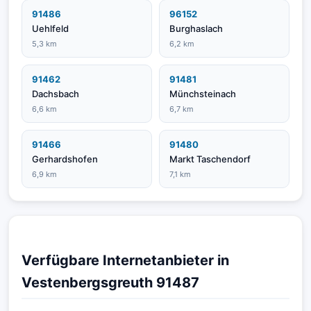
91486
96152
Uehlfeld
Burghaslach
5,3 km
6,2 km
91462
91481
Dachsbach
Münchsteinach
6,6 km
6,7 km
91466
91480
Gerhardshofen
Markt Taschendorf
6,9 km
7,1 km
Verfügbare Internetanbieter in
Vestenbergsgreuth 91487