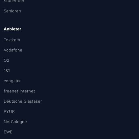
Studenten
Senioren
Anbieter
Telekom
Vodafone
O2
1&1
congstar
freenet Internet
Deutsche Glasfaser
PYUR
NetCologne
EWE