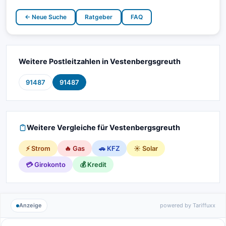
← Neue Suche
Ratgeber
FAQ
Weitere Postleitzahlen in Vestenbergsgreuth
91487
91487
Weitere Vergleiche für Vestenbergsgreuth
⚡ Strom
🔥 Gas
🚗 KFZ
☀️ Solar
💳 Girokonto
💰 Kredit
Anzeige
powered by Tariffuxx