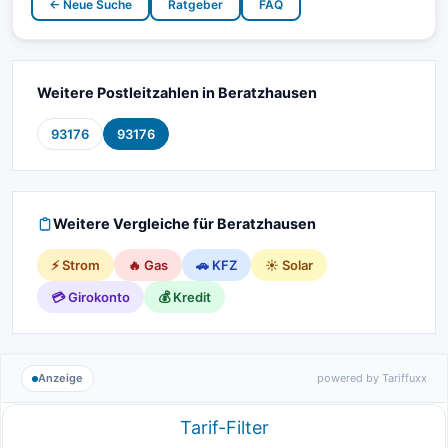
← Neue Suche
Ratgeber
FAQ
Weitere Postleitzahlen in Beratzhausen
93176
93176
Weitere Vergleiche für Beratzhausen
⚡ Strom
🔥 Gas
🚗 KFZ
☀️ Solar
💳 Girokonto
💰 Kredit
Anzeige
powered by Tariffuxx