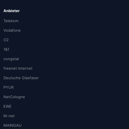
Anbieter
Telekom
Vodafone
O2
1&1
congstar
freenet Internet
Deutsche Glasfaser
PYUR
NetCologne
EWE
M-net
MAINGAU