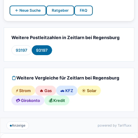
← Neue Suche
Ratgeber
FAQ
Weitere Postleitzahlen in Zeitlarn bei Regensburg
93197
93197
Weitere Vergleiche für Zeitlarn bei Regensburg
⚡ Strom
🔥 Gas
🚗 KFZ
☀️ Solar
💳 Girokonto
💰 Kredit
Anzeige
powered by Tariffuxx