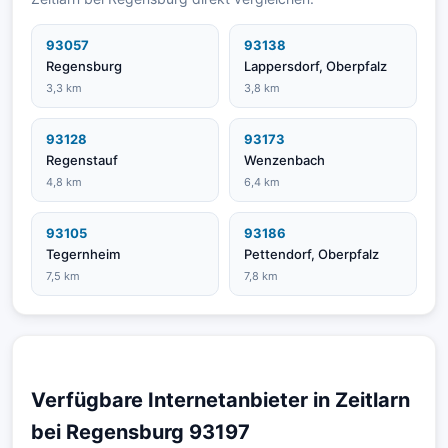
93057
93138
Regensburg
Lappersdorf, Oberpfalz
3,3 km
3,8 km
93128
93173
Regenstauf
Wenzenbach
4,8 km
6,4 km
93105
93186
Tegernheim
Pettendorf, Oberpfalz
7,5 km
7,8 km
Verfügbare Internetanbieter in Zeitlarn
bei Regensburg 93197