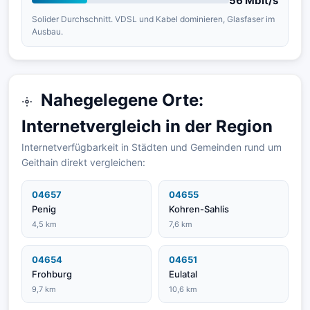
56 Mbit/s
Solider Durchschnitt. VDSL und Kabel dominieren, Glasfaser im
Ausbau.
Nahegelegene Orte:
Internetvergleich in der Region
Internetverfügbarkeit in Städten und Gemeinden rund um
Geithain direkt vergleichen:
04657
04655
Penig
Kohren-Sahlis
4,5 km
7,6 km
04654
04651
Frohburg
Eulatal
9,7 km
10,6 km