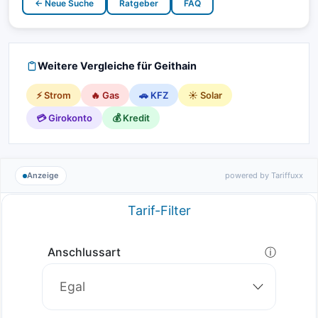
← Neue Suche
Ratgeber
FAQ
Weitere Vergleiche für Geithain
⚡ Strom
🔥 Gas
🚗 KFZ
☀️ Solar
💳 Girokonto
💰 Kredit
Anzeige
powered by Tariffuxx