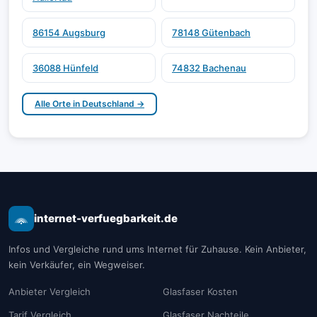
86154 Augsburg
78148 Gütenbach
36088 Hünfeld
74832 Bachenau
Alle Orte in Deutschland →
internet-verfuegbarkeit.de
Infos und Vergleiche rund ums Internet für Zuhause. Kein Anbieter,
kein Verkäufer, ein Wegweiser.
Anbieter Vergleich
Glasfaser Kosten
Tarif Vergleich
Glasfaser Nachteile