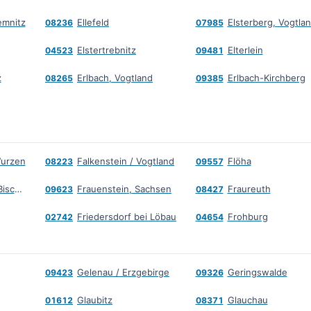
emnitz
Ellefeld
Elsterberg, Vogtla
08236
07985
Elstertrebnitz
Elterlein
04523
09481
z
Erlbach, Vogtland
Erlbach-Kirchberg
08265
09385
Wurzen
Falkenstein / Vogtland
Flöha
08223
09557
Frankenthal bei Bischofswerda
Frauenstein, Sachsen
Fraureuth
09623
08427
Friedersdorf bei Löbau
Frohburg
02742
04654
Gelenau / Erzgebirge
Geringswalde
09423
09326
Glaubitz
Glauchau
01612
08371