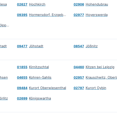
Riesa
Hochkirch
Hohendubrau
02627
02906
Hormersdorf, Erzgebirge
Hoyerswerda
09395
02977
Höckendorf bei Dippoldiswalde
tadt
Jöhstadt
Jößnitz
09477
08547
Kirnitzschtal
Kitzen bei Leipzig
01855
04460
chsen
Kohren-Sahlis
04655
02957
Kurort Oberwiesenthal
Kurort Oybin
09484
02797
rlitz
Königswartha
02699