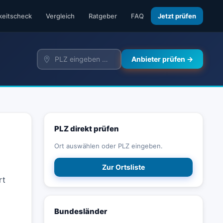
keitscheck
Vergleich
Ratgeber
FAQ
Jetzt prüfen
Anbieter prüfen →
PLZ direkt prüfen
Ort auswählen oder PLZ eingeben.
Zur Ortsliste
rt
Bundesländer