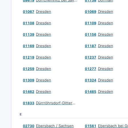
Dorfchemnitz bei Sayda
Dorfhain
09619
01738
Dresden
Dresden
01067
01069
Dresden
Dresden
01108
01109
Dresden
Dresden
01139
01156
Dresden
Dresden
01169
01187
Dresden
Dresden
01219
01237
Dresden
Dresden
01259
01277
Dresden
Dresden
01309
01324
Dresden
Dresden
01462
01465
Dürrröhrsdorf-Dittersbach
01833
E
Ebersbach / Sachsen
02730
01561