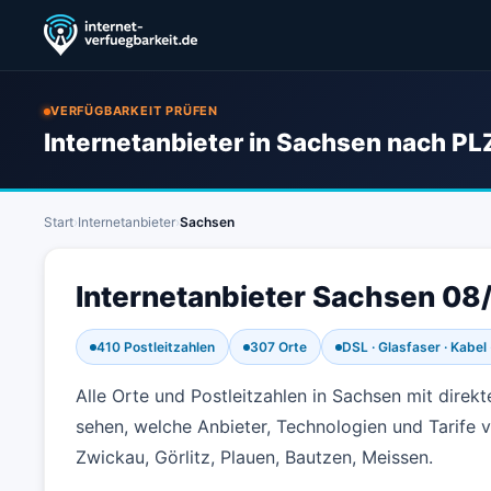
VERFÜGBARKEIT PRÜFEN
Internetanbieter in Sachsen nach PL
Start
›
Internetanbieter
›
Sachsen
Internetanbieter Sachsen 08/
410 Postleitzahlen
307 Orte
DSL · Glasfaser · Kabel 
Alle Orte und Postleitzahlen in Sachsen mit direk
sehen, welche Anbieter, Technologien und Tarife v
Zwickau, Görlitz, Plauen, Bautzen, Meissen.