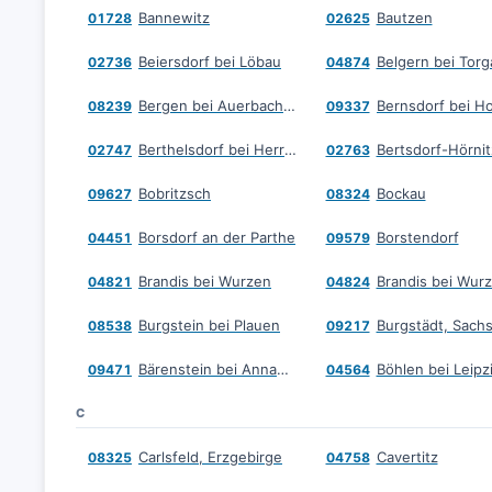
Bannewitz
Bautzen
01728
02625
Beiersdorf bei Löbau
Belgern bei Torg
02736
04874
Bergen bei Auerbach, Vogtland
08239
09337
Berthelsdorf bei Herrnhut
Bertsdorf-Hörnit
02747
02763
Bobritzsch
Bockau
09627
08324
Borsdorf an der Parthe
Borstendorf
04451
09579
Brandis bei Wurzen
Brandis bei Wur
04821
04824
Burgstein bei Plauen
Burgstädt, Sach
08538
09217
Bärenstein bei Annaberg-Buchholz
Böhlen bei Leipz
09471
04564
C
Carlsfeld, Erzgebirge
Cavertitz
08325
04758