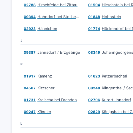
Hirschfelde bei Zittau
Hirschstein bei 
02788
01594
Hohndorf bei Stollberg, Erzgebirge
Hohnstein
09394
01848
Hähnichen
02923
01774
J
Jahnsdorf / Erzgebirge
Johanngeorgens
09387
08349
K
Kamenz
Ketzerbachtal
01917
01623
Kitzscher
Klingenthal / Sa
04567
08248
Kreischa bei Dresden
Kurort Jonsdorf
01731
02796
Kändler
Königshain bei Gö
09247
02829
L