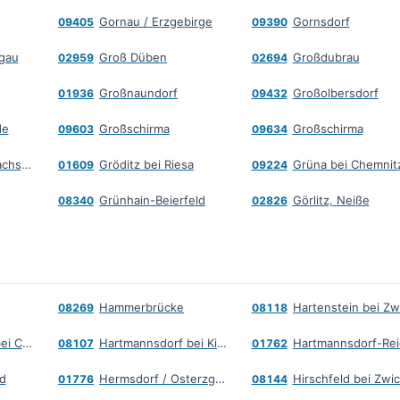
Gornau / Erzgebirge
Gornsdorf
09405
09390
egau
Groß Düben
Großdubrau
02959
02694
Großnaundorf
Großolbersdorf
01936
09432
de
Großschirma
Großschirma
09603
09634
Großschönau, Sachsen
Gröditz bei Riesa
Grüna bei Chemnit
01609
09224
Grünhain-Beierfeld
Görlitz, Neiße
08340
02826
Hammerbrücke
08269
08118
Hartmannsdorf bei Chemnitz
Hartmannsdorf bei Kirchberg
08107
01762
d
Hermsdorf / Osterzgebirge
Hirschfeld bei Zwi
01776
08144