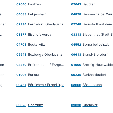
Bautzen
Bautzen
02640
02643
au
Belgershain
Bennewitz bei Wur
04683
04828
Bernsdorf bei Hohenstein-Ernstthal
Bernsdorf, Oberlausitz
02994
02748
z
Bischofswerda
01877
08318
Bockelwitz
Borna bei Leipzig
04703
04552
Boxberg / Oberlausitz
Brand-Erbisdorf
02943
09618
zen
Breitenbrunn / Erzgebirge
Bretnig-Hauswalde
08359
01900
sen
Burkau
Burkhardtsdorf
01906
09235
ig
Börnichen / Erzgebirge
Bösenbrunn
09437
08606
Chemnitz
Chemnitz
09028
09030