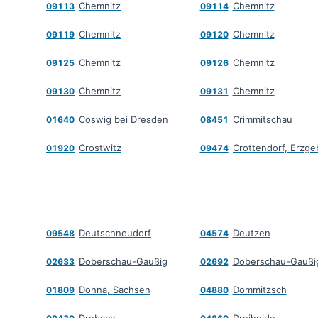
Chemnitz
Chemnitz
09113
09114
Chemnitz
Chemnitz
09119
09120
Chemnitz
Chemnitz
09125
09126
Chemnitz
Chemnitz
09130
09131
Coswig bei Dresden
Crimmitschau
01640
08451
Crostwitz
01920
09474
Deutschneudorf
Deutzen
09548
04574
Doberschau-Gaußig
Doberschau-Gaußi
02633
02692
Dohna, Sachsen
Dommitzsch
01809
04880