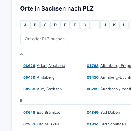
Orte in Sachsen nach PLZ
A
B
C
D
E
F
G
H
J
K
L
A
Adorf, Vogtland
Altenberg, Erzge
08626
01768
Amtsberg
Annaberg-Buchh
09439
09456
Aue, Sachsen
Auerbach / Vogt
08280
08209
B
Bad Brambach
Bad Düben
08648
04849
Bad Muskau
Bad Schandau
02953
01814