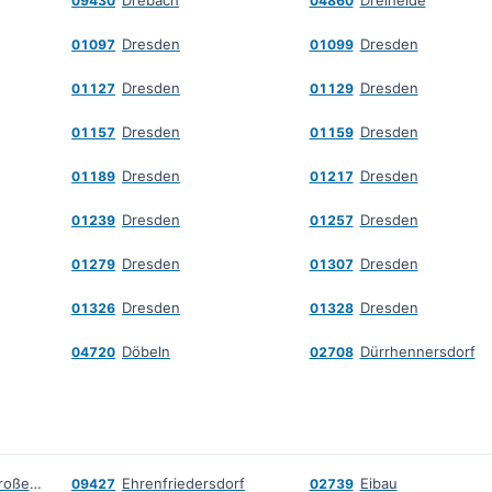
Drebach
Dreiheide
09430
04860
Dresden
Dresden
01097
01099
Dresden
Dresden
01127
01129
Dresden
Dresden
01157
01159
Dresden
Dresden
01189
01217
Dresden
Dresden
01239
01257
Dresden
Dresden
01279
01307
Dresden
Dresden
01326
01328
Döbeln
Dürrhennersdorf
04720
02708
Ebersbach bei Großenhain
Ehrenfriedersdorf
Eibau
09427
02739