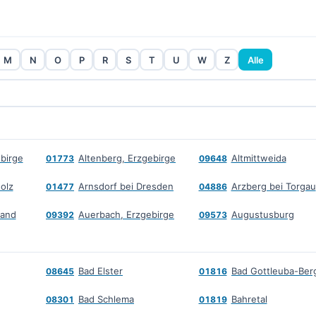
M
N
O
P
R
S
T
U
W
Z
Alle
birge
Altenberg, Erzgebirge
Altmittweida
01773
09648
olz
Arnsdorf bei Dresden
Arzberg bei Torgau
01477
04886
land
Auerbach, Erzgebirge
Augustusburg
09392
09573
Bad Elster
08645
01816
Bad Schlema
Bahretal
08301
01819