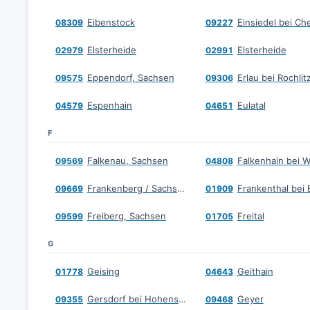
Eibenstock
Einsiedel bei Ch
08309
09227
Elsterheide
Elsterheide
02979
02991
Eppendorf, Sachsen
Erlau bei Rochlit
09575
09306
Espenhain
Eulatal
04579
04651
F
Falkenau, Sachsen
Falkenhain bei 
09569
04808
Frankenberg / Sachsen
09669
01909
Freiberg, Sachsen
Freital
09599
01705
G
Geising
Geithain
01778
04643
Gersdorf bei Hohenstein-Ernstthal
Geyer
09355
09468