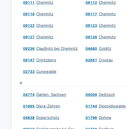
Chemnitz
Chemnitz
09111
09112
Chemnitz
Chemnitz
09116
09117
Chemnitz
Chemnitz
09122
09123
Chemnitz
Chemnitz
09127
09128
Claußnitz bei Chemnitz
Colditz
09236
04680
Crinitzberg
Crostau
08147
02681
Cunewalde
02733
D
Dahlen, Sachsen
Delitzsch
04774
04509
Diera-Zehren
Dippoldiswalde
01665
01744
Doberschütz
Dohma
04838
01796