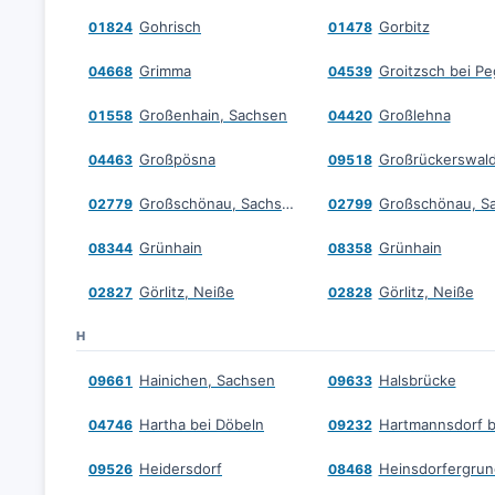
Gohrisch
Gorbitz
01824
01478
Grimma
Groitzsch bei P
04668
04539
Großenhain, Sachsen
Großlehna
01558
04420
Großpösna
Großrückerswal
04463
09518
Großschönau, Sachsen
02779
02799
Grünhain
Grünhain
08344
08358
Görlitz, Neiße
Görlitz, Neiße
02827
02828
H
Hainichen, Sachsen
Halsbrücke
09661
09633
Hartha bei Döbeln
04746
09232
Heidersdorf
Heinsdorfergrun
09526
08468