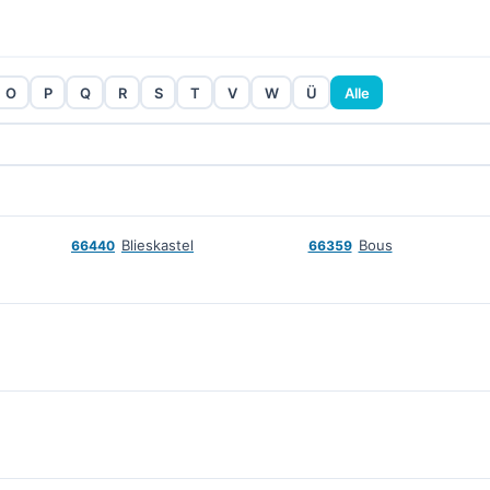
O
P
Q
R
S
T
V
W
Ü
Alle
Blieskastel
Bous
66440
66359