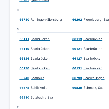
Quierschied
66287
R
Rehlingen-Siersburg
Riegelsberg, Saa
66780
66292
S
Saarbrücken
Saarbrücken
66111
66113
Saarbrücken
Saarbrücken
66119
66121
Saarbrücken
Saarbrücken
66126
66127
Saarbrücken
Saarbrücken
66130
66131
Saarlouis
Saarwellingen
66740
66793
Schiffweiler
Schmelz, Saar
66578
66839
Sulzbach / Saar
66280
T