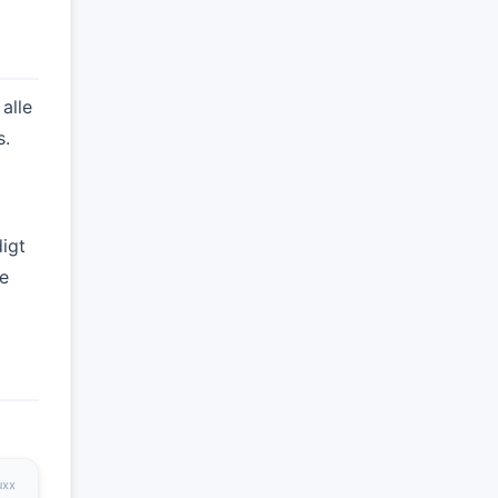
alle
s.
igt
te
uxx