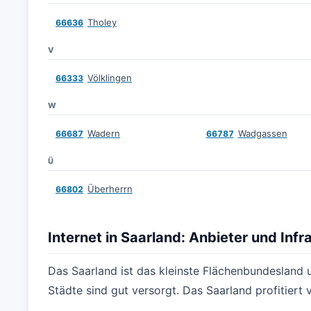
Tholey
66636
V
Völklingen
66333
W
Wadern
Wadgassen
66687
66787
Ü
Überherrn
66802
Internet in Saarland: Anbieter und Infr
Das Saarland ist das kleinste Flächenbundesland u
Städte sind gut versorgt. Das Saarland profitier