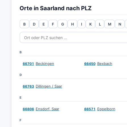
Orte in Saarland nach PLZ
B
D
E
F
G
H
I
K
L
M
N
B
Beckingen
Bexbach
66701
66450
D
Dillingen / Saar
66763
E
Ensdorf, Saar
Eppelborn
66806
66571
F