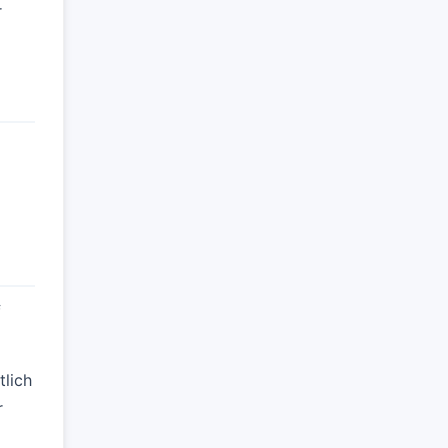
r
f
tlich
r