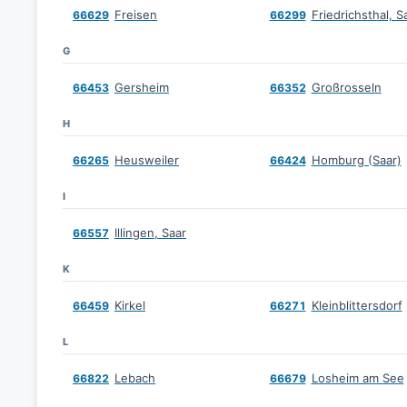
Freisen
Friedrichsthal, S
66629
66299
G
Gersheim
Großrosseln
66453
66352
H
Heusweiler
Homburg (Saar)
66265
66424
I
Illingen, Saar
66557
K
Kirkel
Kleinblittersdorf
66459
66271
L
Lebach
Losheim am See
66822
66679