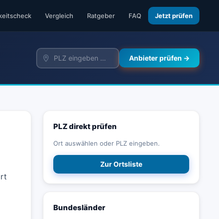
keitscheck
Vergleich
Ratgeber
FAQ
Jetzt prüfen
Anbieter prüfen →
PLZ direkt prüfen
Ort auswählen oder PLZ eingeben.
Zur Ortsliste
rt
Bundesländer