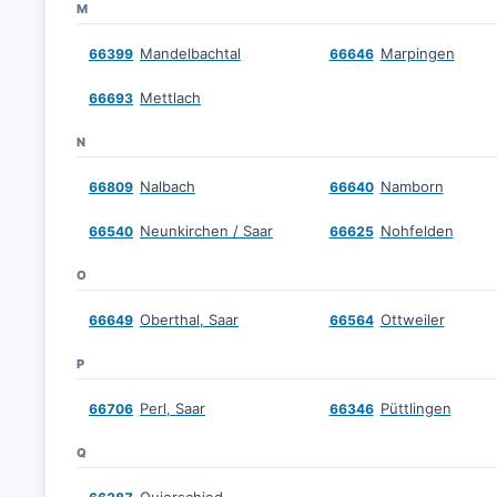
M
Mandelbachtal
Marpingen
66399
66646
Mettlach
66693
N
Nalbach
Namborn
66809
66640
Neunkirchen / Saar
Nohfelden
66540
66625
O
Oberthal, Saar
Ottweiler
66649
66564
P
Perl, Saar
Püttlingen
66706
66346
Q