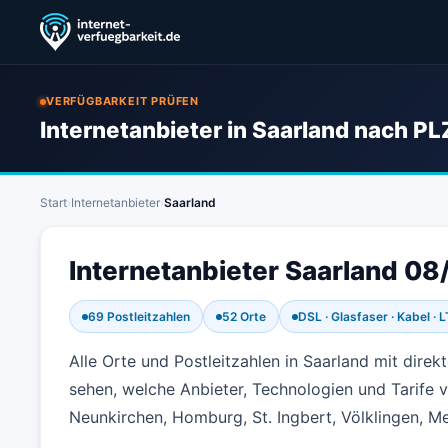
VERFÜGBARKEIT PRÜFEN
Internetanbieter in Saarland nach PL
Start
›
Internetanbieter
›
Saarland
Internetanbieter Saarland 08
69 Postleitzahlen
52 Orte
DSL · Glasfaser · Kabel · 
Alle Orte und Postleitzahlen in Saarland mit dire
sehen, welche Anbieter, Technologien und Tarife v
Neunkirchen, Homburg, St. Ingbert, Völklingen, Me