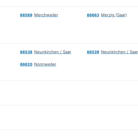
Merchweiler
Merzig (Saar)
66589
66663
Neunkirchen / Saar
Neunkirchen / Saar
66538
66539
Nonnweiler
66620