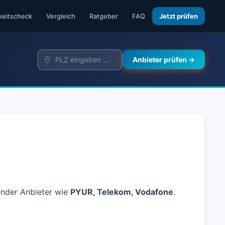
keitscheck
Vergleich
Ratgeber
FAQ
Jetzt prüfen
Anbieter prüfen →
render Anbieter wie
PYUR, Telekom, Vodafone
.