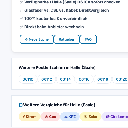
✅
Verfügbarkeit Halle (Saale) 06108 sofort checken
✅
Glasfaser vs. DSL vs. Kabel: Direktvergleich
✅
100% kostenlos & unverbindlich
✅
Direkt beim Anbieter wechseln
← Neue Suche
Ratgeber
FAQ
Weitere Postleitzahlen in Halle (Saale)
06110
06112
06114
06116
06118
06120
Weitere Vergleiche für Halle (Saale)
⚡ Strom
🔥 Gas
🚗 KFZ
☀️ Solar
💳 Girokonto