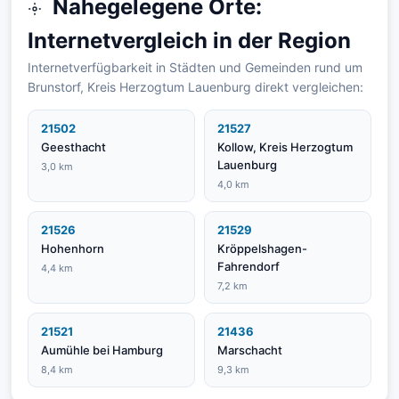
Nahegelegene Orte:
Internetvergleich in der Region
Internetverfügbarkeit in Städten und Gemeinden rund um
Brunstorf, Kreis Herzogtum Lauenburg direkt vergleichen:
21502
21527
Geesthacht
Kollow, Kreis Herzogtum
Lauenburg
3,0 km
4,0 km
21526
21529
Hohenhorn
Kröppelshagen-
Fahrendorf
4,4 km
7,2 km
21521
21436
Aumühle bei Hamburg
Marschacht
8,4 km
9,3 km