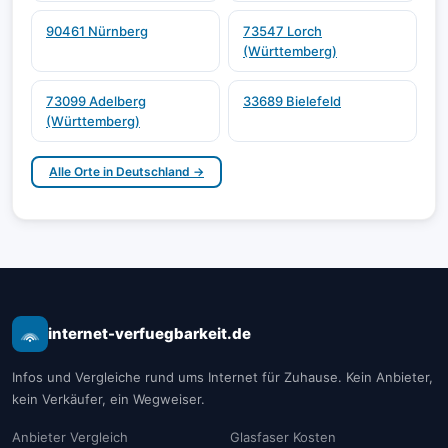
90461 Nürnberg
73547 Lorch
(Württemberg)
73099 Adelberg
33689 Bielefeld
(Württemberg)
Alle Orte in Deutschland →
internet-verfuegbarkeit.de
Infos und Vergleiche rund ums Internet für Zuhause. Kein Anbieter,
kein Verkäufer, ein Wegweiser.
Anbieter Vergleich
Glasfaser Kosten