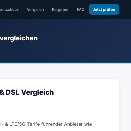
keitscheck
Vergleich
Ratgeber
FAQ
Jetzt prüfen
 vergleichen
 & DSL Vergleich
el- & LTE/5G-Tarife führender Anbieter wie