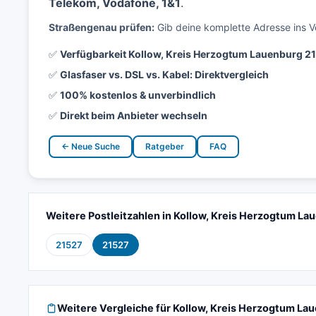
Telekom, Vodafone, 1&1
.
Straßengenau prüfen:
Gib deine komplette Adresse ins V
✅
Verfügbarkeit Kollow, Kreis Herzogtum Lauenburg 2
✅
Glasfaser vs. DSL vs. Kabel: Direktvergleich
✅
100% kostenlos & unverbindlich
✅
Direkt beim Anbieter wechseln
← Neue Suche
Ratgeber
FAQ
Weitere Postleitzahlen in Kollow, Kreis Herzogtum La
21527
21527
Weitere Vergleiche für Kollow, Kreis Herzogtum La