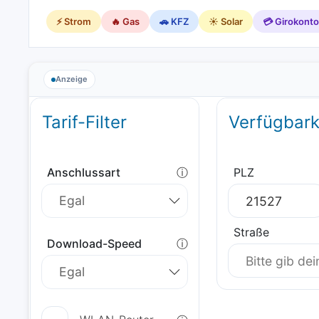
⚡ Strom
🔥 Gas
🚗 KFZ
☀️ Solar
💳 Girokonto
Anzeige