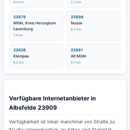
4,4 km
5,3 km
23879
23896
Mölln, Kreis Herzogtum
Nusse
Lauenburg
8,5 km
7,4 km
23628
23881
Klempau
Alt Mölln
9,5 km
9,7 km
Verfügbare Internetanbieter in
Albsfelde 23909
Verfügbarkeit ist lokal: manchmal von Straße zu
Straße unterschiedlich. Im Alltag sind Stabilität,