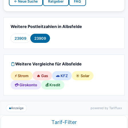
← Neue Suche
Ratgeber
FAQ
Weitere Postleitzahlen in Albsfelde
23909
23909
Weitere Vergleiche für Albsfelde
⚡ Strom
🔥 Gas
🚗 KFZ
☀️ Solar
💳 Girokonto
💰 Kredit
Anzeige
powered by Tariffuxx