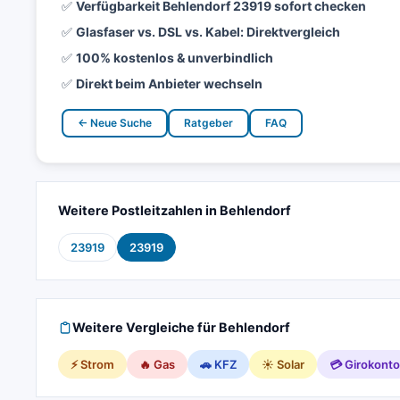
✅
Verfügbarkeit Behlendorf 23919 sofort checken
✅
Glasfaser vs. DSL vs. Kabel: Direktvergleich
✅
100% kostenlos & unverbindlich
✅
Direkt beim Anbieter wechseln
← Neue Suche
Ratgeber
FAQ
Weitere Postleitzahlen in Behlendorf
23919
23919
Weitere Vergleiche für Behlendorf
⚡ Strom
🔥 Gas
🚗 KFZ
☀️ Solar
💳 Girokonto