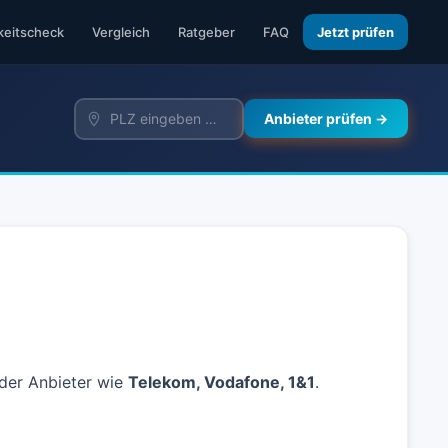
keitscheck
Vergleich
Ratgeber
FAQ
Jetzt prüfen
Anbieter prüfen →
nder Anbieter wie
Telekom, Vodafone, 1&1
.