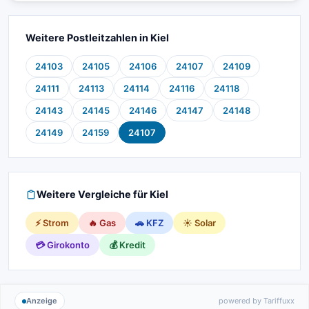
Weitere Postleitzahlen in Kiel
24103
24105
24106
24107
24109
24111
24113
24114
24116
24118
24143
24145
24146
24147
24148
24149
24159
24107
Weitere Vergleiche für Kiel
⚡ Strom
🔥 Gas
🚗 KFZ
☀️ Solar
💳 Girokonto
💰 Kredit
Anzeige
powered by Tariffuxx