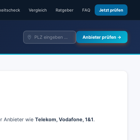
keitscheck
Vergleich
Ratgeber
FAQ
Jetzt prüfen
Anbieter prüfen →
er Anbieter wie
Telekom, Vodafone, 1&1
.