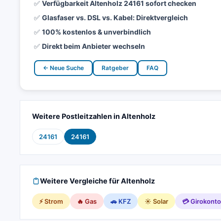
✅
Verfügbarkeit Altenholz 24161 sofort checken
✅
Glasfaser vs. DSL vs. Kabel: Direktvergleich
✅
100% kostenlos & unverbindlich
✅
Direkt beim Anbieter wechseln
← Neue Suche
Ratgeber
FAQ
Weitere Postleitzahlen in Altenholz
24161
24161
Weitere Vergleiche für Altenholz
⚡ Strom
🔥 Gas
🚗 KFZ
☀️ Solar
💳 Girokonto