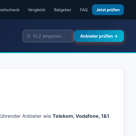
keitscheck
Vergleich
Ratgeber
FAQ
Jetzt prüfen
Anbieter prüfen →
 führender Anbieter wie
Telekom, Vodafone, 1&1
.