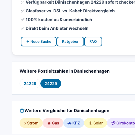
✅
Verfügbarkeit Dänischenhagen 24229 sofort checke
✅
Glasfaser vs. DSL vs. Kabel: Direktvergleich
✅
100% kostenlos & unverbindlich
✅
Direkt beim Anbieter wechseln
← Neue Suche
Ratgeber
FAQ
Weitere Postleitzahlen in Dänischenhagen
24229
24229
Weitere Vergleiche für Dänischenhagen
⚡ Strom
🔥 Gas
🚗 KFZ
☀️ Solar
💳 Girokonto