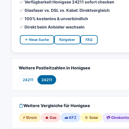
✅
Verfügbarkeit Honigsee 24211 sofort checken
✅
Glasfaser vs. DSL vs. Kabel: Direktvergleich
✅
100% kostenlos & unverbindlich
✅
Direkt beim Anbieter wechseln
← Neue Suche
Ratgeber
FAQ
Weitere Postleitzahlen in Honigsee
24211
24211
Weitere Vergleiche für Honigsee
⚡ Strom
🔥 Gas
🚗 KFZ
☀️ Solar
💳 Girokonto