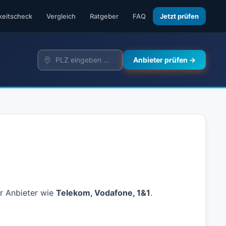
keitscheck
Vergleich
Ratgeber
FAQ
Jetzt prüfen
Anbieter prüfen →
er Anbieter wie
Telekom, Vodafone, 1&1
.