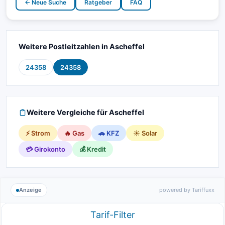
← Neue Suche
Ratgeber
FAQ
Weitere Postleitzahlen in Ascheffel
24358
24358
Weitere Vergleiche für Ascheffel
⚡ Strom
🔥 Gas
🚗 KFZ
☀️ Solar
💳 Girokonto
💰 Kredit
Anzeige
powered by Tariffuxx