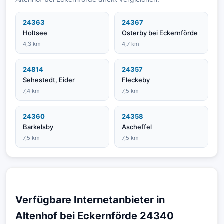
24363
24367
Holtsee
Osterby bei Eckernförde
4,3 km
4,7 km
24814
24357
Sehestedt, Eider
Fleckeby
7,4 km
7,5 km
24360
24358
Barkelsby
Ascheffel
7,5 km
7,5 km
Verfügbare Internetanbieter in
Altenhof bei Eckernförde 24340