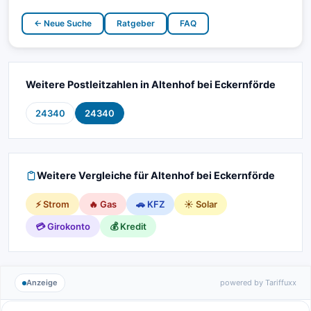
← Neue Suche
Ratgeber
FAQ
Weitere Postleitzahlen in Altenhof bei Eckernförde
24340
24340
Weitere Vergleiche für Altenhof bei Eckernförde
⚡ Strom
🔥 Gas
🚗 KFZ
☀️ Solar
💳 Girokonto
💰 Kredit
Anzeige
powered by Tariffuxx