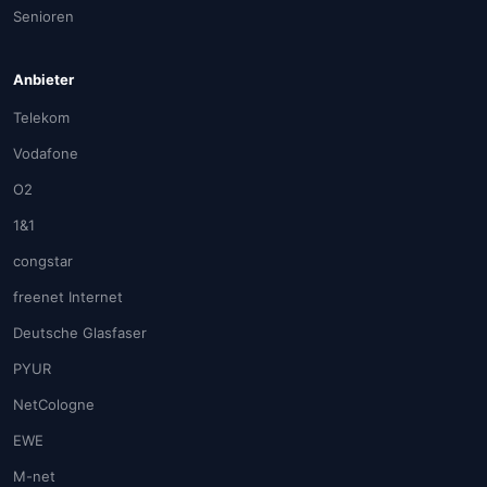
Senioren
Anbieter
Telekom
Vodafone
O2
1&1
congstar
freenet Internet
Deutsche Glasfaser
PYUR
NetCologne
EWE
M-net