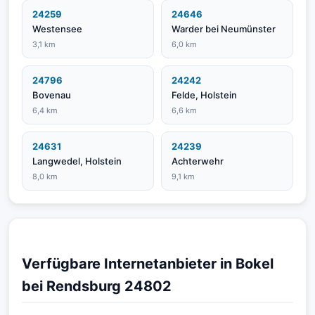
24259
24646
Westensee
Warder bei Neumünster
3,1 km
6,0 km
24796
24242
Bovenau
Felde, Holstein
6,4 km
6,6 km
24631
24239
Langwedel, Holstein
Achterwehr
8,0 km
9,1 km
Verfügbare Internetanbieter in Bokel
bei Rendsburg 24802