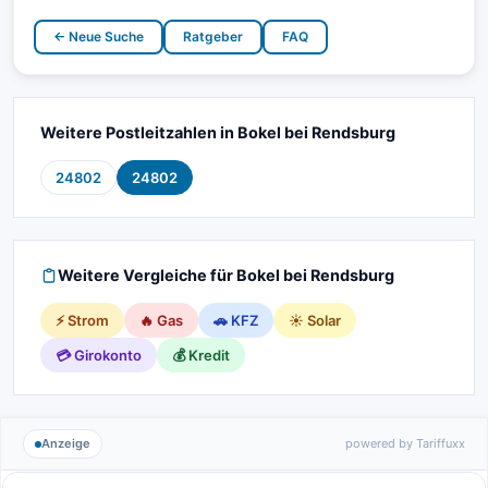
← Neue Suche
Ratgeber
FAQ
Weitere Postleitzahlen in Bokel bei Rendsburg
24802
24802
Weitere Vergleiche für Bokel bei Rendsburg
⚡ Strom
🔥 Gas
🚗 KFZ
☀️ Solar
💳 Girokonto
💰 Kredit
Anzeige
powered by Tariffuxx