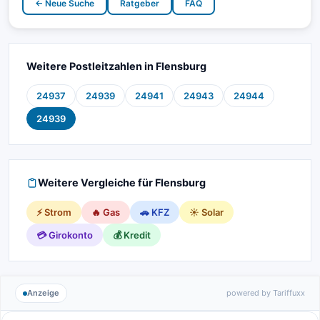
← Neue Suche
Ratgeber
FAQ
Weitere Postleitzahlen in Flensburg
24937
24939
24941
24943
24944
24939
Weitere Vergleiche für Flensburg
⚡ Strom
🔥 Gas
🚗 KFZ
☀️ Solar
💳 Girokonto
💰 Kredit
Anzeige
powered by Tariffuxx