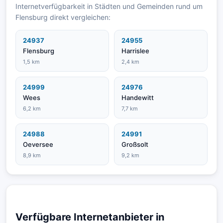
Internetverfügbarkeit in Städten und Gemeinden rund um
Flensburg direkt vergleichen:
24937
24955
Flensburg
Harrislee
1,5 km
2,4 km
24999
24976
Wees
Handewitt
6,2 km
7,7 km
24988
24991
Oeversee
Großsolt
8,9 km
9,2 km
Verfügbare Internetanbieter in