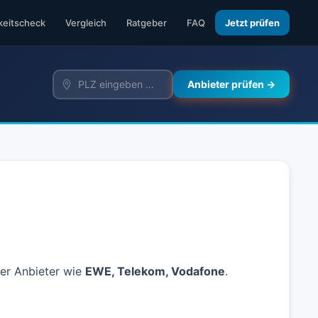
keitscheck
Vergleich
Ratgeber
FAQ
Jetzt prüfen
Anbieter prüfen →
der Anbieter wie
EWE, Telekom, Vodafone
.