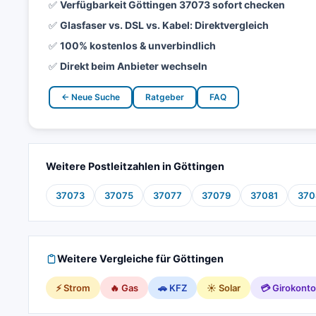
✅
Verfügbarkeit Göttingen 37073 sofort checken
✅
Glasfaser vs. DSL vs. Kabel: Direktvergleich
✅
100% kostenlos & unverbindlich
✅
Direkt beim Anbieter wechseln
← Neue Suche
Ratgeber
FAQ
Weitere Postleitzahlen in Göttingen
37073
37075
37077
37079
37081
370
Weitere Vergleiche für Göttingen
⚡ Strom
🔥 Gas
🚗 KFZ
☀️ Solar
💳 Girokonto