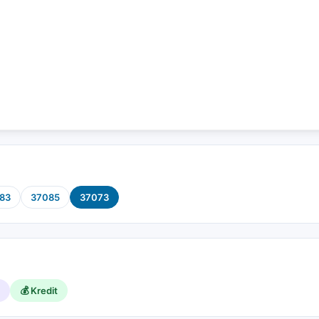
83
37085
37073
💰 Kredit