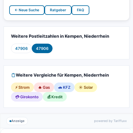
← Neue Suche
Ratgeber
FAQ
Weitere Postleitzahlen in Kempen, Niederrhein
47906
47906
Weitere Vergleiche für Kempen, Niederrhein
⚡ Strom
🔥 Gas
🚗 KFZ
☀️ Solar
💳 Girokonto
💰 Kredit
Anzeige
powered by Tariffuxx