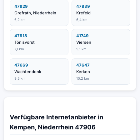
47929
47839
Grefrath, Niederrhein
Krefeld
6,2 km
6,4 km
47918
41749
Tönisvorst
Viersen
7,1 km
9,1 km
47669
47647
Wachtendonk
Kerken
9,5 km
10,2 km
Verfügbare Internetanbieter in
Kempen, Niederrhein 47906