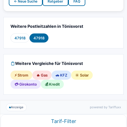
← Neue Suche
Ratgeber
FAQ
Weitere Postleitzahlen in Tönisvorst
47918
47918
Weitere Vergleiche für Tönisvorst
⚡ Strom
🔥 Gas
🚗 KFZ
☀️ Solar
💳 Girokonto
💰 Kredit
Anzeige
powered by Tariffuxx