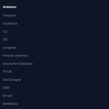
Anbieter
Telekom
Vodafone
O2
1&1
congstar
freenet Internet
Deutsche Glasfaser
PYUR
NetCologne
EWE
M-net
MAINGAU