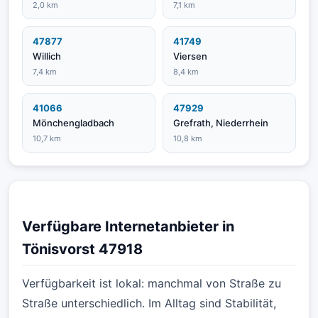
2,0 km
7,1 km
47877
41749
Willich
Viersen
7,4 km
8,4 km
41066
47929
Mönchengladbach
Grefrath, Niederrhein
10,7 km
10,8 km
Verfügbare Internetanbieter in
Tönisvorst 47918
Verfügbarkeit ist lokal: manchmal von Straße zu
Straße unterschiedlich. Im Alltag sind Stabilität,