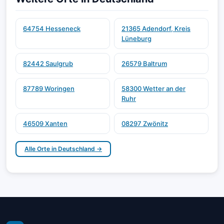
64754 Hesseneck
21365 Adendorf, Kreis
Lüneburg
82442 Saulgrub
26579 Baltrum
87789 Woringen
58300 Wetter an der
Ruhr
46509 Xanten
08297 Zwönitz
Alle Orte in Deutschland →