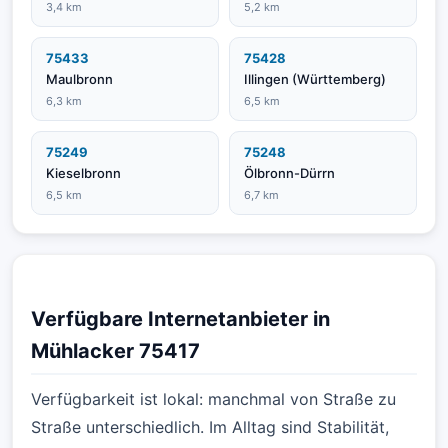
3,4 km
5,2 km
75433
75428
Maulbronn
Illingen (Württemberg)
6,3 km
6,5 km
75249
75248
Kieselbronn
Ölbronn-Dürrn
6,5 km
6,7 km
Verfügbare Internetanbieter in
Mühlacker 75417
Verfügbarkeit ist lokal: manchmal von Straße zu
Straße unterschiedlich. Im Alltag sind Stabilität,