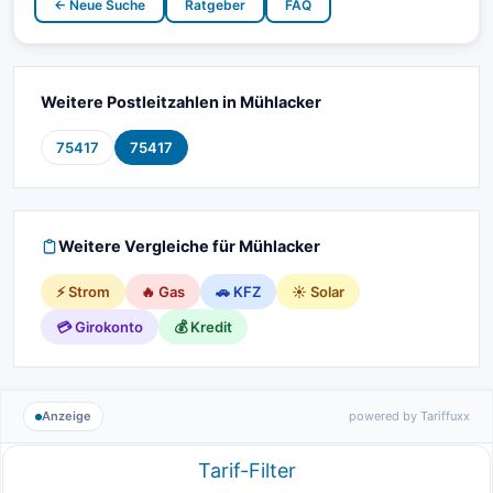
← Neue Suche
Ratgeber
FAQ
Weitere Postleitzahlen in Mühlacker
75417
75417
Weitere Vergleiche für Mühlacker
⚡ Strom
🔥 Gas
🚗 KFZ
☀️ Solar
💳 Girokonto
💰 Kredit
Anzeige
powered by Tariffuxx