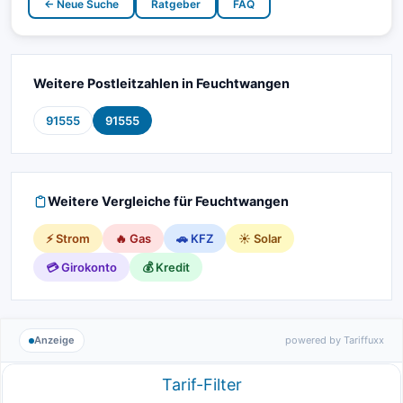
← Neue Suche
Ratgeber
FAQ
Weitere Postleitzahlen in Feuchtwangen
91555
91555
Weitere Vergleiche für Feuchtwangen
⚡ Strom
🔥 Gas
🚗 KFZ
☀️ Solar
💳 Girokonto
💰 Kredit
Anzeige
powered by Tariffuxx