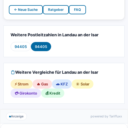
← Neue Suche
Ratgeber
FAQ
Weitere Postleitzahlen in Landau an der Isar
94405
94405
Weitere Vergleiche für Landau an der Isar
⚡ Strom
🔥 Gas
🚗 KFZ
☀️ Solar
💳 Girokonto
💰 Kredit
Anzeige
powered by Tariffuxx