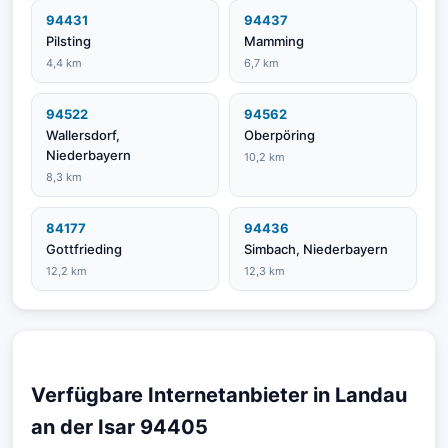
94431
94437
Pilsting
Mamming
4,4 km
6,7 km
94522
94562
Wallersdorf,
Oberpöring
Niederbayern
10,2 km
8,3 km
84177
94436
Gottfrieding
Simbach, Niederbayern
12,2 km
12,3 km
Verfügbare Internetanbieter in Landau
an der Isar 94405