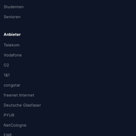
Studenten
Senioren
Anbieter
Telekom
Vodafone
O2
1&1
congstar
freenet Internet
Deutsche Glasfaser
PYUR
NetCologne
EWE