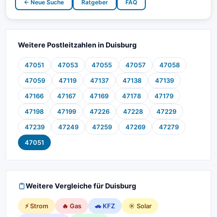
← Neue Suche
Ratgeber
FAQ
Weitere Postleitzahlen in Duisburg
47051
47053
47055
47057
47058
47059
47119
47137
47138
47139
47166
47167
47169
47178
47179
47198
47199
47226
47228
47229
47239
47249
47259
47269
47279
47051
Weitere Vergleiche für Duisburg
⚡ Strom
🔥 Gas
🚗 KFZ
☀️ Solar